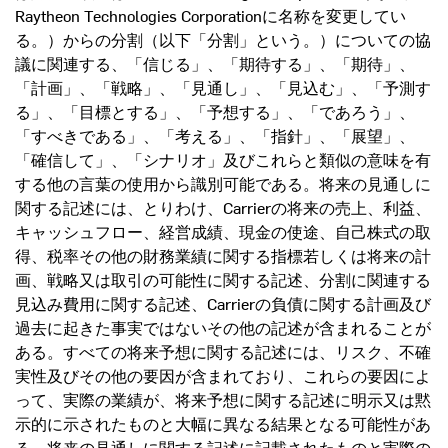
Raytheon Technologies Corporationに名称を変更してい
る。）からの分割（以下「分割」という。）についての協
議に関連する、「信じる」、「期待する」、「期待」、
「計画」、「戦略」、「見通し」、「見込む」、「予測す
る」、「目標とする」、「予想する」、「であろう」、
「すべきである」、「考える」、「指針」、「展望」、
「確信して」、「シナリオ」及びこれらと類似の意味を有
する他の言葉の使用から識別可能である。将来の見通しに
関する記述には、とりわけ、Carrierの将来の売上、利益、
キャッシュフロー、経営成績、現金の使途、自己株式の取
得、税率その他の財務業績に関する指標若しくは将来の計
画、戦略又は取引の可能性に関する記述、分割に関連する
見込み費用に関する記述、Carrierの負債に関する計画及び
過去に起きた事実ではないその他の記述が含まれることが
ある。すべての将来予想に関する記述には、リスク、不確
実性及びその他の要因が含まれており、これらの要因によ
って、実際の業績が、将来予想に関する記述に明示又は黙
示的に示されたものと大幅に異なる結果となる可能性があ
る。将来の見通しに関する記述に記載されたものと実際の