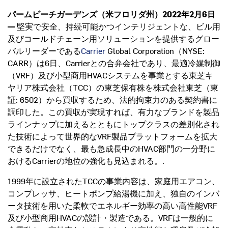
パームビーチガーデンズ（米フロリダ州）2022年2月6日
—
堅実で安全、持続可能かつインテリジェントな、ビル用
及びコールドチェーン用ソリューションを提供するグロー
バルリーダーである
Carrier
Global Corporation（NYSE:
CARR）は6日、Carrierとの合弁会社であり、最適冷媒制御
（VRF）及び小型商用HVACシステムを事業とする東芝キ
ヤリア株式会社（TCC）の東芝保有株を株式会社東芝（東
証: 6502）から買収するため、法的拘束力のある契約書に
調印した。この買収が実現すれば、有力なブランドを製品
ラインナップに加えるとともにトップクラスの差別化され
た技術によって世界的なVRF製品プラットフォームを拡大
できるだけでなく、最も急成長中のHVAC部門の一分野に
おけるCarrierの地位の強化も見込まれる。.
1999年に設立されたTCCの事業内容は、家庭用エアコン、
コンプレッサ、ヒートポンプ給湯機に加え、独自のインバ
ータ技術を用いた柔軟でエネルギー効率の高い高性能VRF
及び小型商用HVACの設計・製造である。VRFは一般的に