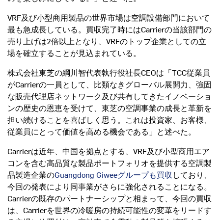
VRF及び小型商用製品の世界市場は空調設備部門において
最も急成長している。買収完了時にはCarrierの当該部門の
売り上げは2倍以上となり、VRFのトップ企業としての立
場を確立することが見込まれている。
株式会社東芝の綱川智代表執行役社長CEOは「TCC従業員
がCarrierの一員として、比類なきグローバル展開力、強固
な販売代理店ネットワーク及び共有してきたイノベーショ
ンの歴史の恩恵を受けて、東芝の空調事業の成長と革新を
担い続けることを喜ばしく思う。これは投資家、お客様、
従業員にとって価値を高める機会である」と述べた。
Carrierは近年、中国を拠点とする、VRF及び小型商用エア
コンを含む高品質な製品ポートフォリオを提供する空調製
品製造企業の
Guangdong Giweeグループも買収
しており、
今回の発表により同事業がさらに強化されることになる。
Carrierの既存のパートナーシップと相まって、今回の買収
は、Carrierを世界の冷暖房の持続可能性の変革をリードす