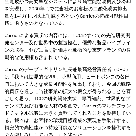
全電動かつ高効率なシステムにより高性能な暖房及び冷却
を実現し、2030年までに当社のお客様の二酸化炭素排出
量を1ギガトン以上削減するというCarrierの持続可能性目
標に沿うものとなっている。
Carrierによる買収の内容には、TCCのすべての先進研究開
発センター及び世界中の製造拠点、優秀な製品パイプライ
ンの取得、並びに高く評価され象徴的な東芝ブランドの長
期的な使用権も含まれている。
Carrierのデーブ・ギトリン社長兼最高経営責任者（CEO）
は「我々は世界的なVRF、小型商用、ヒートポンプの各部
門において大きな成長可能性を見出しており、今回の戦略
的買収を通じて当社事業の拡大の機会が得られることを喜
ばしく思う。TCCの研究開発実績、専門知識、世界的なブ
ランド力及び有能な人材の参画で、Carrierのマルチブラン
ドチャネル戦略に大きく貢献してくれることを期待してい
る。我々は、お客様の環境目標達成の実現を手助けする、
補完的で高性能かつ持続可能なソリューションを提供する
のを楽しみにしている。」と述べた。